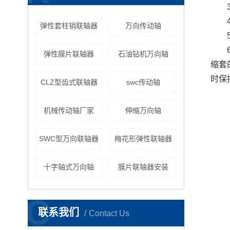
弹性套柱销联轴器
万向传动轴
弹性膜片联轴器
石油钻机万向轴
缩套
时保
CLZ型齿式联轴器
swc传动轴
机械传动轴厂家
伸缩万向轴
SWC型万向联轴器
梅花形弹性联轴器
十字轴式万向轴
膜片联轴器安装
C
联系我们
Contact Us