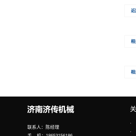
近
相
相
·
联系人：陈经理
·
手 机：18653156186