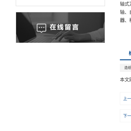
轴式
轴、
器
、
造
本文
上
下