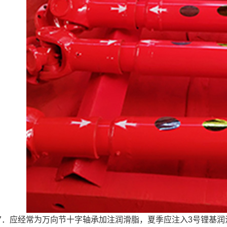
7．应经常为万向节十字轴承加注润滑脂，夏季应注入3号锂基润