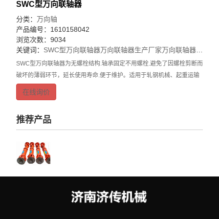
SWC型万向联轴器
分类：
万向轴
产品编号：1610158042
浏览次数：9034
关键词：
SWC型万向联轴器
万向联轴器生产厂家
万向联轴器厂家
SWC型万向联轴器为无螺栓结构.轴承固定不用螺栓.避免了因螺栓剪断而
破坏的薄弱环节，延长使用寿命.便于维护。适用于轧钢机械、起重运输
机械及其他重型机械.联接两个不同轴线的传动轴系.回转直径
在线询价
100~1320mm:传递公称转矩2510008N.
推荐产品